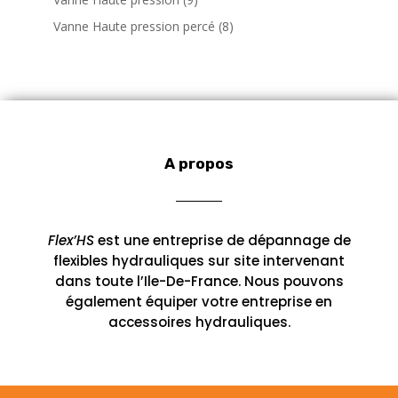
i
u
d
s
r
r
t
p
t
i
8
Vanne Haute pression percé
8
u
o
o
s
r
s
t
p
i
d
d
o
s
r
t
u
u
d
o
s
i
i
u
d
t
t
i
u
s
s
t
i
s
A propos
t
s
Flex’HS
est une entreprise de dépannage de
flexibles hydrauliques sur site intervenant
dans toute l’Ile-De-France. Nous pouvons
également équiper votre entreprise en
accessoires hydrauliques.