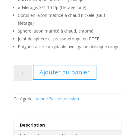
ø Filetage: 3/4-14 f/p (filetage long)
Corps en laiton matricé a chaud nickelé (sauf
filetage)
Sphère laiton matricé à chaud, chromé
joint de sphère et presse-étoupe en PTFE
Poignée acier inoxydable avec gaine plastique rouge
quantité
Ajouter au panier
de
Vanne
Basse
pression
Catégorie :
Vanne Basse pression
3/4
Femelle
/
Femelle
Description