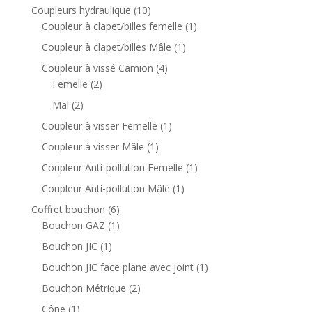
1
Coupleurs hydraulique
10
0
1
Coupleur à clapet/billes femelle
1
p
p
1
Coupleur à clapet/billes Mâle
1
r
r
p
4
Coupleur à vissé Camion
4
o
o
r
2
p
Femelle
2
d
d
o
p
r
2
Mal
2
u
u
d
r
o
p
i
i
1
Coupleur à visser Femelle
1
u
o
d
r
t
t
p
i
1
Coupleur à visser Mâle
1
d
u
o
s
r
t
p
u
i
1
Coupleur Anti-pollution Femelle
1
d
o
r
i
t
p
u
1
Coupleur Anti-pollution Mâle
1
d
o
t
s
r
i
p
u
6
Coffret bouchon
6
d
s
o
t
r
i
p
1
Bouchon GAZ
1
u
d
s
o
t
r
p
i
1
Bouchon JIC
1
u
d
o
r
t
p
i
1
Bouchon JIC face plane avec joint
1
u
d
o
r
t
p
i
2
Bouchon Métrique
2
u
d
o
r
t
p
i
u
1
Cône
1
d