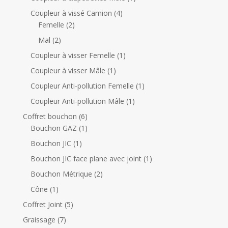
r
r
p
4
Coupleur à vissé Camion
4
o
o
r
2
p
Femelle
2
d
d
o
p
r
2
Mal
2
u
u
d
r
o
p
i
i
1
Coupleur à visser Femelle
1
u
o
d
r
t
t
p
i
1
Coupleur à visser Mâle
1
d
u
o
s
r
t
p
u
i
1
Coupleur Anti-pollution Femelle
1
d
o
r
i
t
p
u
1
Coupleur Anti-pollution Mâle
1
d
o
t
s
r
i
p
u
6
Coffret bouchon
6
d
s
o
t
r
i
p
1
Bouchon GAZ
1
u
d
s
o
t
r
p
i
1
Bouchon JIC
1
u
d
o
r
t
p
i
1
Bouchon JIC face plane avec joint
1
u
d
o
r
t
p
i
2
Bouchon Métrique
2
u
d
o
r
t
p
i
u
1
Cône
1
d
o
r
t
i
p
u
5
Coffret Joint
5
d
o
s
t
r
i
p
u
7
Graissage
7
d
o
t
r