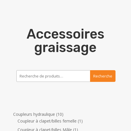
Accessoires
graissage
Recherche
Recherche
pour :
1
Coupleurs hydraulique
10
0
1
Coupleur à clapet/billes femelle
1
p
p
1
Coupleur à clapet/billes Mâle
1