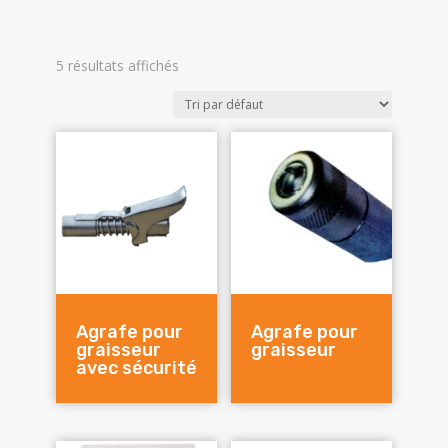
r
t
u
u
d
o
s
i
i
u
d
t
t
i
5 résultats affichés
u
s
s
t
i
s
t
s
Agrafe pour
Agrafe pour
graisseur
graisseur
avec sécurité