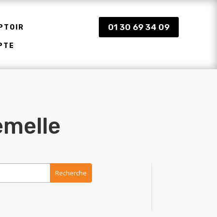
01 30 69 34 09
PTOIR
PTE
emelle
Recherche