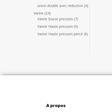
o
s
s
r
t
r
p
i
4
union double avec réduction
4
d
o
s
o
r
t
p
u
2
Vanne
24
d
d
o
s
r
i
4
7
Vanne Basse pression
7
u
u
d
o
t
p
p
i
9
Vanne Haute pression
9
i
u
d
s
r
r
t
p
t
i
8
Vanne Haute pression percé
8
u
o
o
s
r
s
t
p
i
d
d
o
s
r
t
u
u
d
o
s
i
i
u
d
t
t
i
u
s
s
t
i
s
t
s
A propos