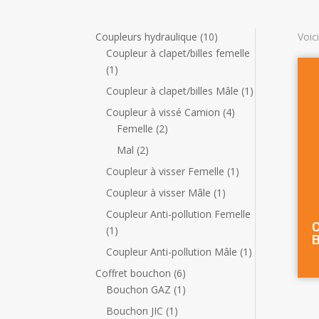
1
Coupleurs hydraulique
10
Voici
0
Coupleur à clapet/billes femelle
1
p
1
p
r
1
Coupleur à clapet/billes Mâle
1
r
o
p
4
Coupleur à vissé Camion
4
o
d
r
2
p
Femelle
2
d
u
o
p
r
2
Mal
2
u
i
d
r
o
p
i
t
1
Coupleur à visser Femelle
1
u
o
d
r
t
s
p
i
1
Coupleur à visser Mâle
1
d
u
o
r
t
p
u
i
Coupleur Anti-pollution Femelle
d
o
r
i
t
C
1
1
u
d
B
o
t
s
p
i
1
Coupleur Anti-pollution Mâle
1
u
d
s
r
t
p
i
6
Coffret bouchon
6
u
o
s
r
t
p
1
Bouchon GAZ
1
i
d
o
r
p
t
1
Bouchon JIC
1
u
d