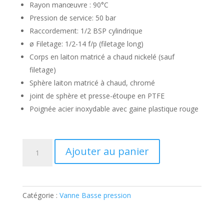
Rayon manœuvre : 90°C
Pression de service: 50 bar
Raccordement: 1/2 BSP cylindrique
ø Filetage: 1/2-14 f/p (filetage long)
Corps en laiton matricé a chaud nickelé (sauf
filetage)
Sphère laiton matricé à chaud, chromé
joint de sphère et presse-étoupe en PTFE
Poignée acier inoxydable avec gaine plastique rouge
quantité
Ajouter au panier
de
Vanne
Basse
pression
Catégorie :
Vanne Basse pression
1/2
Femelle