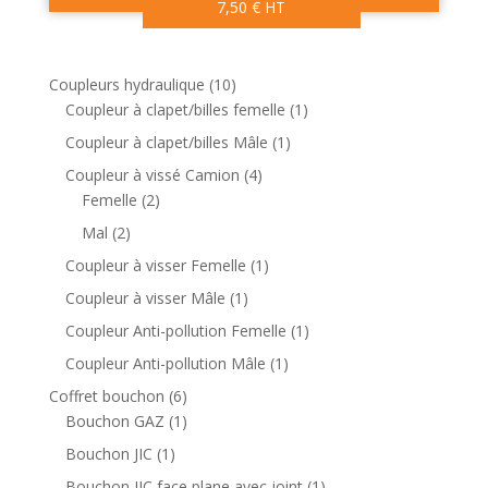
7,50
€
HT
1
Coupleurs hydraulique
10
0
1
Coupleur à clapet/billes femelle
1
p
p
1
Coupleur à clapet/billes Mâle
1
r
r
p
4
Coupleur à vissé Camion
4
o
o
r
2
p
Femelle
2
d
d
o
p
r
2
Mal
2
u
u
d
r
o
p
i
i
1
Coupleur à visser Femelle
1
u
o
d
r
t
t
p
i
1
Coupleur à visser Mâle
1
d
u
o
s
r
t
p
u
i
1
Coupleur Anti-pollution Femelle
1
d
o
r
i
t
p
u
1
Coupleur Anti-pollution Mâle
1
d
o
t
s
r
i
p
u
6
Coffret bouchon
6
d
s
o
t
r
i
p
1
Bouchon GAZ
1
u
d
s
o
t
r
p
i
1
Bouchon JIC
1
u
d
o
r
t
p
i
1
Bouchon JIC face plane avec joint
1
u