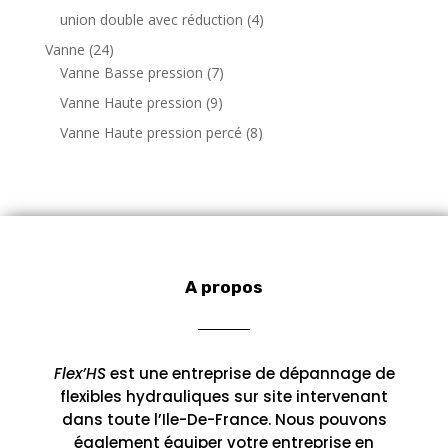
r
t
r
p
i
4
union double avec réduction
4
d
o
s
o
r
t
p
u
2
Vanne
24
d
d
o
s
r
i
4
7
Vanne Basse pression
7
u
u
d
o
t
p
p
i
9
Vanne Haute pression
9
i
u
d
s
r
r
t
p
t
i
8
Vanne Haute pression percé
8
u
o
o
s
r
s
t
p
i
d
d
o
s
r
t
u
u
d
o
s
i
i
u
d
t
t
i
u
s
s
t
i
s
A propos
t
s
Flex’HS
est une entreprise de dépannage de
flexibles hydrauliques sur site intervenant
dans toute l’Ile-De-France. Nous pouvons
également équiper votre entreprise en