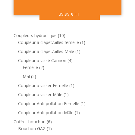
39,99
€
HT
1
Coupleurs hydraulique
10
0
1
Coupleur à clapet/billes femelle
1
p
p
1
Coupleur à clapet/billes Mâle
1
r
r
p
4
Coupleur à vissé Camion
4
o
o
r
2
p
Femelle
2
d
d
o
p
r
2
Mal
2
u
u
d
r
o
p
i
i
1
Coupleur à visser Femelle
1
u
o
d
r
t
t
p
i
1
Coupleur à visser Mâle
1
d
u
o
s
r
t
p
u
i
1
Coupleur Anti-pollution Femelle
1
d
o
r
i
t
p
u
1
Coupleur Anti-pollution Mâle
1
d
o
t
s
r
i
p
u
6
Coffret bouchon
6
d
s
o
t
r
i
p
1
Bouchon GAZ
1
u
d
s
o
t