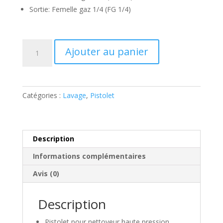
Sortie: Femelle gaz 1/4 (FG 1/4)
quantité
Ajouter au panier
de
Pistolet
nettoyeur
HP
Catégories :
Lavage
,
Pistolet
rotatif
280
Bar
FG
Description
3/8
Informations complémentaires
Avis (0)
Description
Pistolet pour nettoyeur haute pression