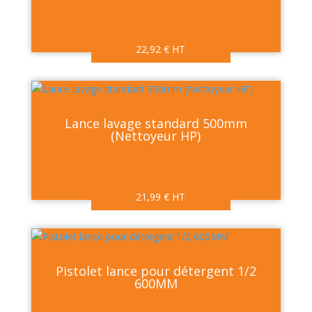
22,92
€
HT
Lance lavage standard 500mm
(Nettoyeur HP)
21,99
€
HT
Pistolet lance pour détergent 1/2
600MM