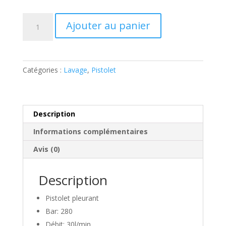
quantité
Ajouter au panier
de
Pistolet
pleurant
280bar
Catégories :
Lavage
,
Pistolet
Description
Informations complémentaires
Avis (0)
Description
Pistolet pleurant
Bar: 280
Débit: 30l/min