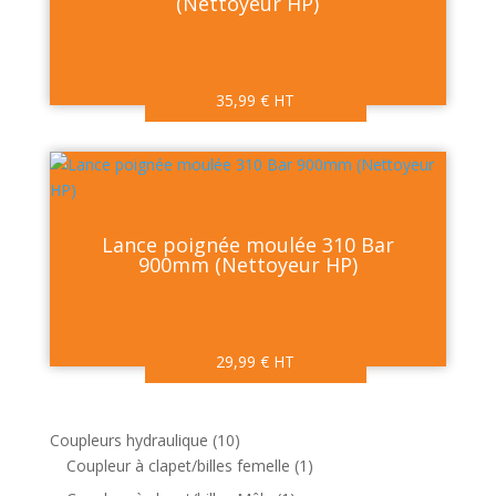
(Nettoyeur HP)
35,99
€
HT
Lance poignée moulée 310 Bar
900mm (Nettoyeur HP)
29,99
€
HT
1
Coupleurs hydraulique
10
0
1
Coupleur à clapet/billes femelle
1
p
p