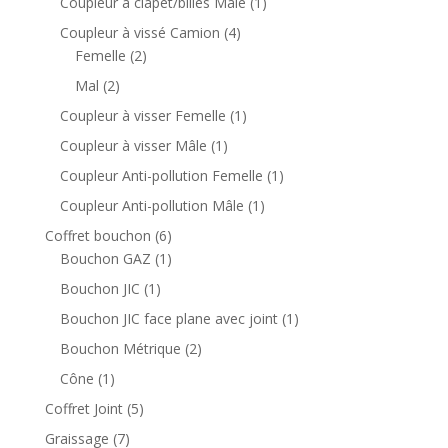
1
Coupleur à clapet/billes Mâle
1
r
r
p
4
Coupleur à vissé Camion
4
o
o
r
2
p
Femelle
2
d
d
o
p
r
2
Mal
2
u
u
d
r
o
p
i
i
1
Coupleur à visser Femelle
1
u
o
d
r
t
t
p
i
1
Coupleur à visser Mâle
1
d
u
o
s
r
t
p
u
i
1
Coupleur Anti-pollution Femelle
1
d
o
r
i
t
p
u
1
Coupleur Anti-pollution Mâle
1
d
o
t
s
r
i
p
u
6
Coffret bouchon
6
d
s
o
t
r
i
p
1
Bouchon GAZ
1
u
d
s
o
t
r
p
i
1
Bouchon JIC
1
u
d
o
r
t
p
i
1
Bouchon JIC face plane avec joint
1
u
d
o
r
t
p
i
2
Bouchon Métrique
2
u
d
o
r
t
p
i
u
1
Cône
1
d
o
r
t
i
p
u
5
Coffret Joint
5
d
o
s
t
r
i
p
u
7
Graissage
7
d
o