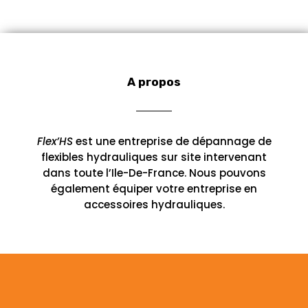
o
s
r
t
u
u
d
o
s
i
i
u
d
t
t
i
u
s
s
t
i
s
A propos
t
s
Flex’HS
est une entreprise de dépannage de
flexibles hydrauliques sur site intervenant
dans toute l’Ile-De-France. Nous pouvons
également équiper votre entreprise en
accessoires hydrauliques.