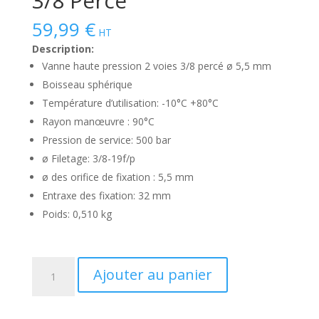
3/8 Percé
59,99
€
HT
Description:
Vanne haute pression 2 voies 3/8 percé ø 5,5 mm
Boisseau sphérique
Température d’utilisation: -10°C +80°C
Rayon manœuvre : 90°C
Pression de service: 500 bar
ø Filetage: 3/8-19f/p
ø des orifice de fixation : 5,5 mm
Entraxe des fixation: 32 mm
Poids: 0,510 kg
quantité
Ajouter au panier
de
Vanne
haute