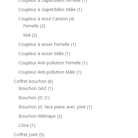
Coupleur à clapet/billes femelle
1
p
p
1
Coupleur à clapet/billes Mâle
1
r
r
p
4
Coupleur à vissé Camion
4
o
o
r
2
p
Femelle
2
d
d
o
p
r
2
Mal
2
u
u
d
r
o
p
i
i
1
Coupleur à visser Femelle
1
u
o
d
r
t
t
p
i
1
Coupleur à visser Mâle
1
d
u
o
s
r
t
p
u
i
1
Coupleur Anti-pollution Femelle
1
d
o
r
i
t
p
u
1
Coupleur Anti-pollution Mâle
1
d
o
t
s
r
i
p
u
6
Coffret bouchon
6
d
s
o
t
r
i
p
1
Bouchon GAZ
1
u
d
s
o
t
r
p
i
1
Bouchon JIC
1
u
d
o
r
t
p
i
1
Bouchon JIC face plane avec joint
1
u
d
o
r
t
p
i
2
Bouchon Métrique
2
u
d
o
r
t
p
i
u
1
Cône
1
d
o
r
t
i
p
u
5
Coffret Joint
5
d
o
s
t