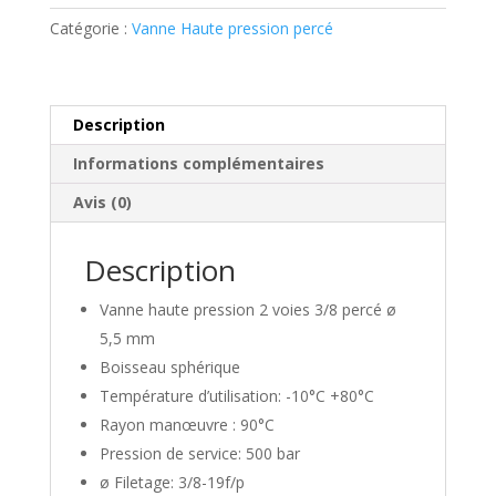
pression
Catégorie :
Vanne Haute pression percé
3/8
Percé
Description
Informations complémentaires
Avis (0)
Description
Vanne haute pression 2 voies 3/8 percé ø
5,5 mm
Boisseau sphérique
Température d’utilisation: -10°C +80°C
Rayon manœuvre : 90°C
Pression de service: 500 bar
ø Filetage: 3/8-19f/p