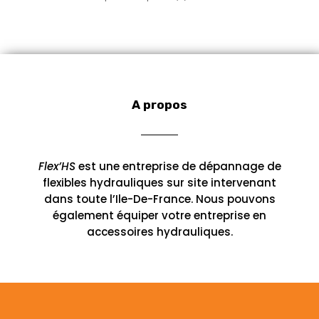
o
o
s
r
s
t
p
i
d
d
o
s
r
t
u
u
d
o
s
i
i
u
d
t
t
i
u
s
s
t
i
s
A propos
t
s
Flex’HS
est une entreprise de dépannage de
flexibles hydrauliques sur site intervenant
dans toute l’Ile-De-France. Nous pouvons
également équiper votre entreprise en
accessoires hydrauliques.