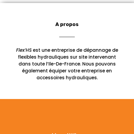
i
i
u
d
t
t
i
u
s
s
t
i
s
A propos
t
s
Flex’HS
est une entreprise de dépannage de
flexibles hydrauliques sur site intervenant
dans toute l’Ile-De-France. Nous pouvons
également équiper votre entreprise en
accessoires hydrauliques.