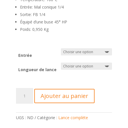
Entrée: Mal conique 1/4
Sortie: FB 1/4
Équipé d’une buse 45° HP
Poids: 0,950 Kg
Entrée
Longueur de lance
quantité
Ajouter au panier
de
Pistolet+lance+buse
1200/900/700/500
mm
UGS :
ND
Catégorie :
Lance complète
complet