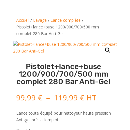
Accueil
/
Lavage
/
Lance complète
/
Pistolet+lance+buse 1200/900/700/500 mm
complet 280 Bar Anti-Gel
Pistolet+lance+buse
1200/900/700/500 mm
complet 280 Bar Anti-Gel
Plage
99,99
€
–
119,99
€
HT
de
prix :
Lance toute équipé pour nettoyeur haute pression
99,99 €
Anti-gel prêt a l’emploi
à