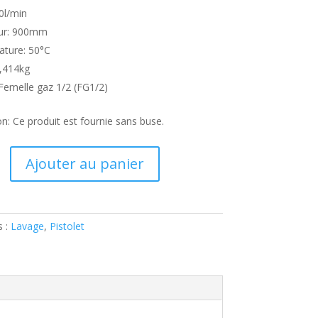
0l/min
ur: 900mm
ture: 50°C
0,414kg
 Femelle gaz 1/2 (FG1/2)
n: Ce produit est fournie sans buse.
Ajouter au panier
s :
Lavage
,
Pistolet