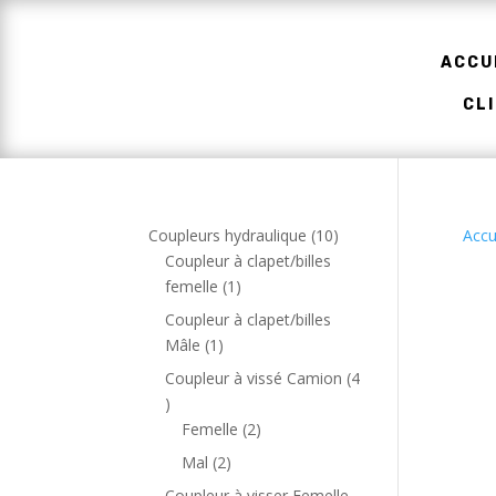
ACCU
CL
1
Coupleurs hydraulique
10
Accu
0
Coupleur à clapet/billes
1
p
femelle
1
p
r
Coupleur à clapet/billes
r
o
1
Mâle
1
o
d
p
Coupleur à vissé Camion
4
d
u
r
4
u
i
o
p
2
Femelle
2
i
t
d
r
p
2
Mal
2
t
s
u
o
r
p
Coupleur à visser Femelle