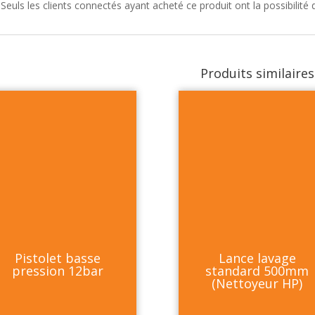
Seuls les clients connectés ayant acheté ce produit ont la possibilité d
Produits similaires
Pistolet basse
Lance lavage
pression 12bar
standard 500mm
(Nettoyeur HP)