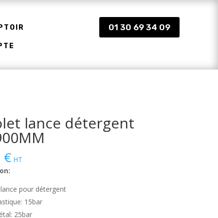
01 30 69 34 09
PTOIR
PTE
olet lance détergent
 900MM
9
€
HT
on:
 lance pour détergent
astique: 15bar
tal: 25bar