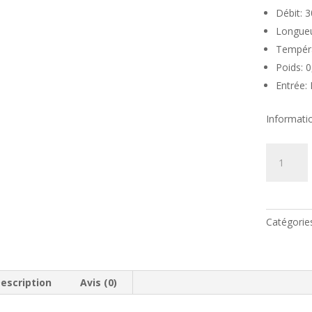
Débit: 3
Longue
Tempéra
Poids: 
Entrée:
Informatio
quantité
de
Pistolet
lance
détergent
Catégorie
1/2
900MM
escription
Avis (0)