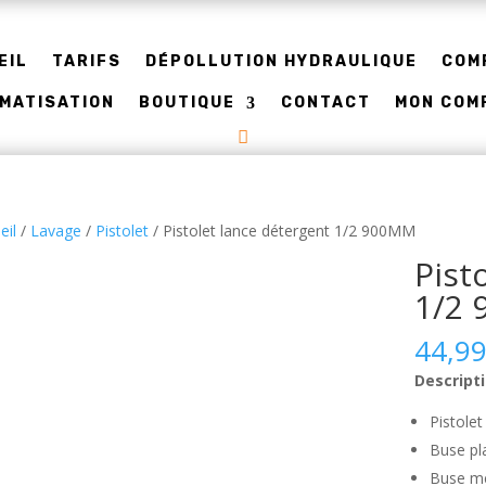
EIL
TARIFS
DÉPOLLUTION HYDRAULIQUE
COM
IMATISATION
BOUTIQUE
CONTACT
MON COM
eil
/
Lavage
/
Pistolet
/ Pistolet lance détergent 1/2 900MM
Pist
1/2
44,9
Descripti
Pistolet
Buse pl
Buse mé