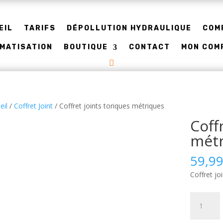
EIL
TARIFS
DÉPOLLUTION HYDRAULIQUE
COM
IMATISATION
BOUTIQUE
CONTACT
MON COM
eil
/
Coffret Joint
/ Coffret joints toriques métriques
Coff
métr
59,9
Coffret jo
quantité
de
Coffret