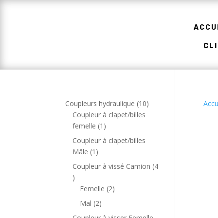
ACCU
CL
1
Coupleurs hydraulique
10
Accu
0
Coupleur à clapet/billes
1
p
femelle
1
p
r
Coupleur à clapet/billes
r
o
1
Mâle
1
o
d
p
Coupleur à vissé Camion
4
d
u
r
4
u
i
o
p
2
Femelle
2
i
t
d
r
p
2
Mal
2
t
s
u
o
r
p
Coupleur à visser Femelle