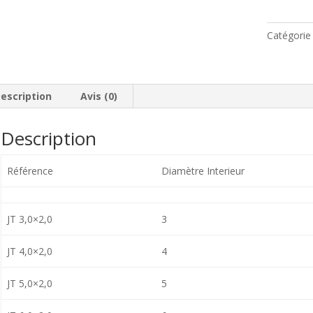
joints
toriques
Catégorie
métriques
escription
Avis (0)
Description
Référence
Diamètre Interieur
JT 3,0×2,0
3
JT 4,0×2,0
4
JT 5,0×2,0
5