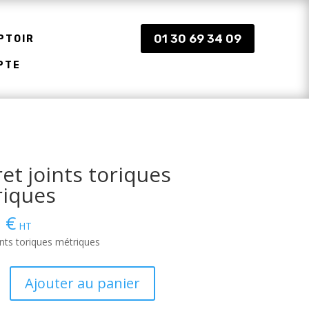
01 30 69 34 09
PTOIR
PTE
ret joints toriques
iques
9
€
HT
ints toriques métriques
Ajouter au panier